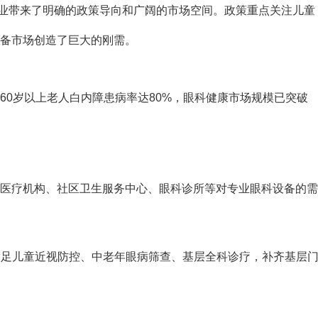
产业带来了明确的政策导向和广阔的市场空间。政策重点关注儿童
备市场创造了巨大的刚需。
救命知识：为什么你需要了解和学习枪伤
降幅超90%！刚刚，又一耗
急救？
购
60岁以上老人白内障患病率达80%，眼科健康市场规模已突破
2023-11-03
5585
2026-07-01
4426
医疗机构、社区卫生服务中心、眼科诊所等对专业眼科设备的需
式满足儿童近视防控、中老年眼病筛查、基层全科诊疗，补齐基层