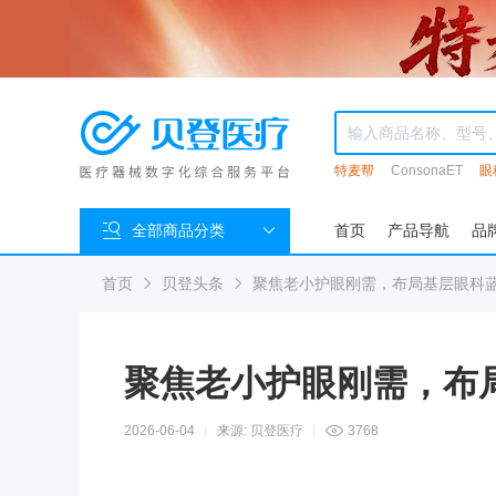
特麦帮
ConsonaET
眼
除颤监护仪
全部商品分类
首页
产品导航
品
首页
贝登头条
聚焦老小护眼刚需，布局基层眼科
聚焦老小护眼刚需，布
2026-06-04
来源: 贝登医疗
3768