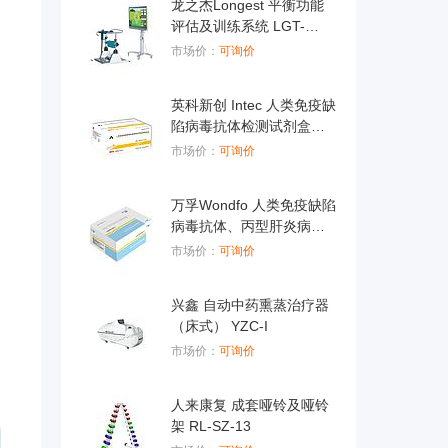
龙之杰Longest 平衡功能
评估及训练系统 LGT-
5300B
市场价：
可询价
英科新创 Intec 人类免疫缺
陷病毒抗体检测试剂盒
（胶体金法） 条型：100
市场价：
可询价
人份/盒
万孚Wondfo 人类免疫缺陷
病毒抗体、丙型肝炎病毒
抗体、梅毒螺旋体抗体、
市场价：
可询价
乙型肝炎病毒表面抗原联
合检测试剂（胶体金法）
兴鑫 自动中药熏蒸治疗器
20人份/盒
（床式） YZC-I
市场价：
可询价
人来康复 成套哑铃及哑铃
架 RL-SZ-13