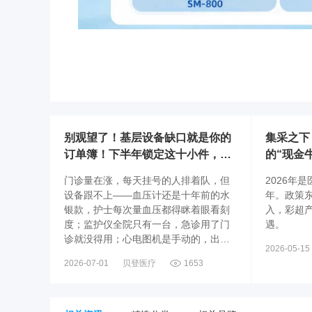
别观望了！基层设备缺口就是你的
集采之下
订单簿！下半年锁定这十小件，把
的“现金
增量装进口袋！
门诊量在涨，每天挂号的人排着队，但
2026年
设备跟不上——血压计还是十年前的水
年。政策
银款，护士每次量血压都得眯着眼看刻
入，彩超
度；监护仪全院只有一台，急诊用了门
遇。
诊就没得用；心电图机是手动的，出图
2026-05-15
慢、波形还老飘；五官检查基本靠“肉眼
2026-07-01
贝登医疗
1653
看、用手电照”；慢病筛查？肺功能没设
备，动态血压没设备，高血压随访只能
靠患者自己在家量；诊室消毒还是老式
紫外线灯，人不能在场，时间到了也忘