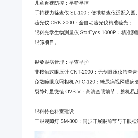
儿童近视防控：早筛早控
手持视力筛查仪 SL-100：便携筛查仪适配入
验光仪 CRK-2000：全自动验光仪精准验光；
眼科光学生物测量仪 StarEyes-1000P
眼筛项目。
银龄眼病管理：早查早护
非接触式眼压计 CNT-2000：无创眼压仪筛查
免散瞳眼底照相机 AFC-120：糖尿病视网膜
裂隙灯显微镜 OVS-V：高清查眼前节，整机
眼科特色科室建设
干眼裂隙灯 SM-800：同步开展眼前节与干