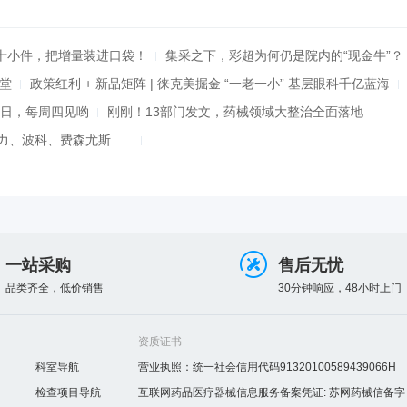
十小件，把增量装进口袋！
集采之下，彩超为何仍是院内的“现金牛”？
课堂
政策红利 + 新品矩阵 | 徕克美掘金 “一老一小” 基层眼科千亿蓝海
日，每周四见哟
刚刚！13部门发文，药械领域大整治全面落地
、波科、费森尤斯......
一站采购
售后无忧
品类齐全，低价销售
30分钟响应，48小时上门
资质证书
科室导航
营业执照：统一社会信用代码91320100589439066H
检查项目导航
互联网药品医疗器械信息服务备案凭证: 苏网药械信备字〔20