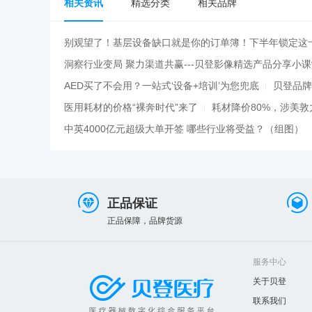
相关资讯
精选分类
相关品牌
了关。
别观望了！基层设备缺口就是你的订单簿！下半年锁定这
洞察行业变局 聚力渠道共赢---贝登影像精选产品分享小
AED买了不会用？一站式‘设备+培训’为您兜底
贝登品牌
医用耗材的价格“裸奔时代”来了
耗材降价80%，涉美敦力
中英4000亿元超级大单开签 哪些行业将受益？（组图）
正品保证
正品保障，品牌货源
服务中心
关于贝登
联系我们