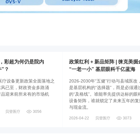
，彩超为何仍是院内
政策红利 + 新品矩阵 | 徕克美掘
牛”？
“一老一小” 基层眼科千亿蓝海
是医疗设备更新政策全面落地之
2026-2030年“五健”行动与县域医改
东风已至，财政资金多路涌
是基层机构的“选择题”，而是必须通
产品迎来前所未有的市场机
的“及格线”。谁能率先提供达标的眼
设备矩阵，谁就锁定了未来五年的复
与现金流。
贝登医疗
3056
2026-04-22
贝登医疗
3073