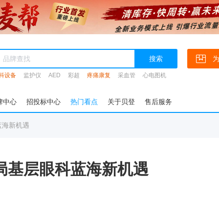
搜索
科设备
监护仪
AED
彩超
疼痛康复
采血管
心电图机
牌中心
招投标中心
热门看点
关于贝登
售后服务
蓝海新机遇
局基层眼科蓝海新机遇